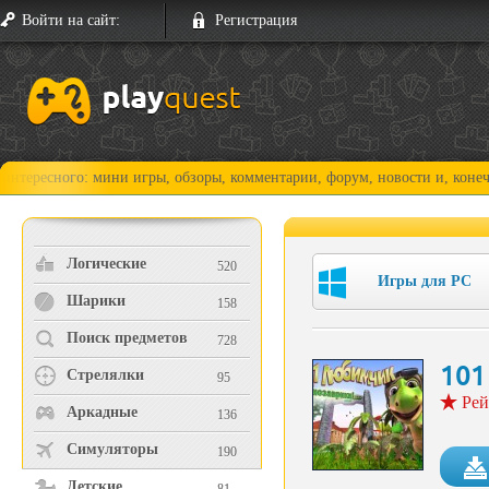
Войти на сайт:
Регистрация
го: мини игры, обзоры, комментарии, форум, новости и, конечно, прохо
Логические
520
Игры для PC
Шарики
158
Поиск предметов
728
101
Стрелялки
95
Рей
Аркадные
136
Симуляторы
190
Детские