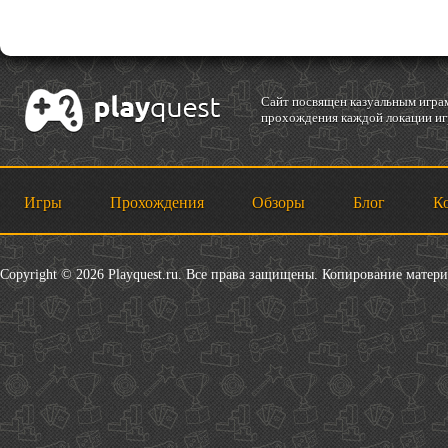
Cайт посвящен казуальным играм
прохождения каждой локации игр
Игры
Прохождения
Обзоры
Блог
К
Copyright © 2026 Playquest.ru. Все права защищены. Копирование матер