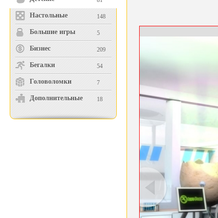
81
Настольные
148
Большие игры
5
Бизнес
209
Бегалки
54
Головоломки
7
Дополнительные
18