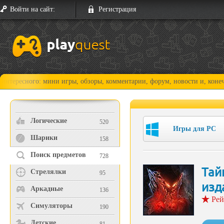
Войти на сайт:
Регистрация
ого: мини игры, обзоры, комментарии, форум, новости и, конечно, прох
Логические
520
Игры для PC
Шарики
158
Поиск предметов
728
Тай
Стрелялки
95
изд
Аркадные
136
Рей
Симуляторы
190
Детские