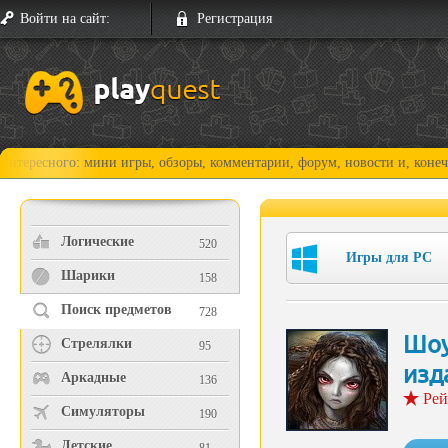
Войти на сайт:
Регистрация
го: мини игры, обзоры, комментарии, форум, новости и, конечно, прохо
Логические
520
Игры для PC
Шарики
158
Поиск предметов
728
Шоу
Стрелялки
95
изд
Аркадные
136
Рей
Симуляторы
190
Детские