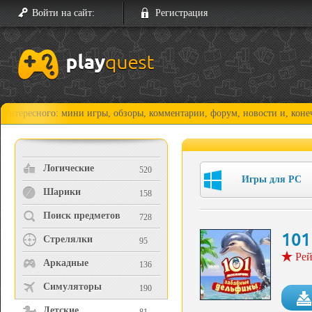
Войти на сайт:
Регистрация
ого: мини игры, обзоры, комментарии, форум, новости и, конечно, прох
Логические
520
Игры для PC
Шарики
158
Поиск предметов
728
101
Стрелялки
95
Рей
Аркадные
136
Симуляторы
190
Детские