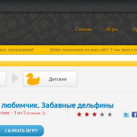
Главная
Игры
П
ождения!
Добро пожаловать на наш сайт! У нас много нового и ин
Детские
 любимчик. Забавные дельфины
тинг :
3
из 5
(голосов: 2)
СКАЧАТЬ ИГРУ