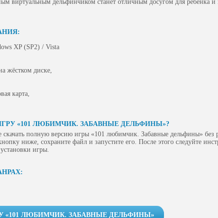
ным виртуальным дельфинчиком станет отличным досугом для ребенка и
АНИЯ:
ows XP (SP2) / Vista
на жёстком диске,
вая карта,
ИГРУ «101 ЛЮБИМЧИК. ЗАБАВНЫЕ ДЕЛЬФИНЫ»?
е скачать полную версию игры «101 любимчик. Забавные дельфины» без 
 кнопку ниже, сохраните файл и запустите его. После этого следуйте инс
 установки игры.
АНРАХ:
У «101 ЛЮБИМЧИК. ЗАБАВНЫЕ ДЕЛЬФИНЫ»