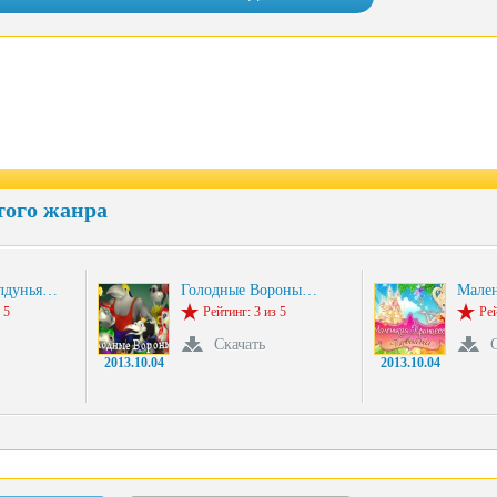
того жанра
олдунья…
Голодные Вороны…
Мален
 5
Рейтинг: 3 из 5
Рей
Скачать
2013.10.04
2013.10.04