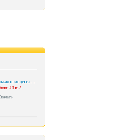
ькая принцесса.…
тинг: 4.5 из 5
Скачать