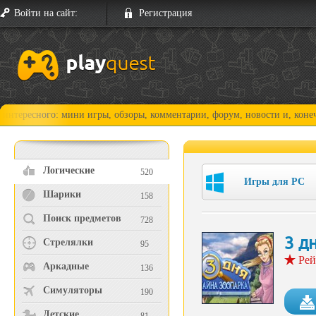
Войти на сайт:
Регистрация
го: мини игры, обзоры, комментарии, форум, новости и, конечно, прохо
Логические
520
Игры для PC
Шарики
158
Поиск предметов
728
3 д
Стрелялки
95
Рей
Аркадные
136
Симуляторы
190
Детские