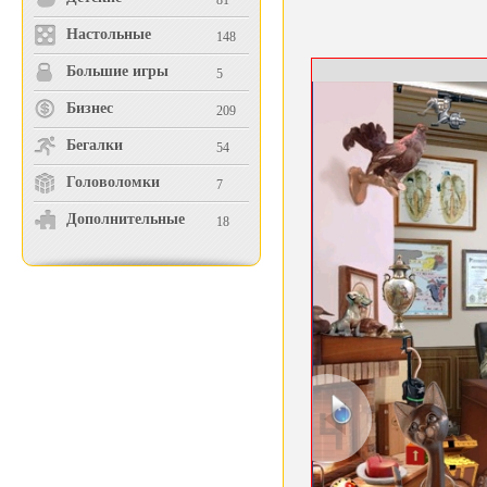
81
Настольные
148
Большие игры
5
Бизнес
209
Бегалки
54
Головоломки
7
Дополнительные
18