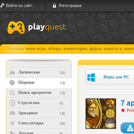
Войти на сайт:
Регистрация
ого: мини игры, обзоры, комментарии, форум, новости и, конечно, прох
Логические
520
Игры для PC
Шарики
158
Поиск предметов
728
7 а
Стрелялки
95
Рей
Аркадные
136
Симуляторы
190
Детские