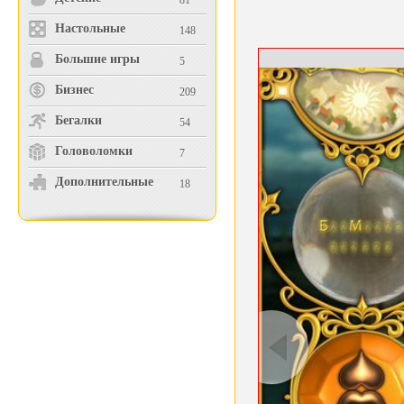
81
Настольные
148
Большие игры
5
Бизнес
209
Бегалки
54
Головоломки
7
Дополнительные
18