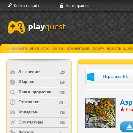
Войти на сайт:
Регистрация
сного: мини игры, обзоры, комментарии, форум, новости и, конечно, пр
Логические
520
Игры для PC
Шарики
158
Поиск предметов
728
Аэр
Стрелялки
95
Рей
Аркадные
136
Симуляторы
190
Детские