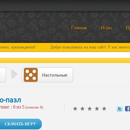
Главная
Игры
П
охождения!
Добро пожаловать на наш сайт! У нас много нового и
Настольные
о-пазл
тинг :
0
из 5
(голосов: 0)
СКАЧАТЬ ИГРУ