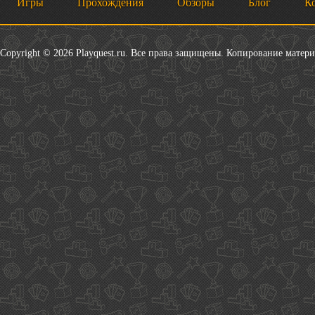
Игры
Прохождения
Обзоры
Блог
К
Copyright © 2026 Playquest.ru. Все права защищены. Копирование матер