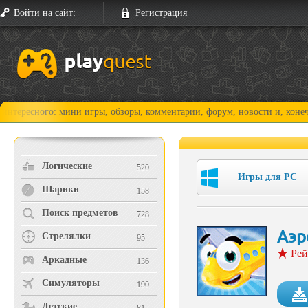
Войти на сайт:
Регистрация
ого: мини игры, обзоры, комментарии, форум, новости и, конечно, прох
Логические
520
Игры для PC
Шарики
158
Поиск предметов
728
Аэр
Стрелялки
95
Рей
Аркадные
136
Симуляторы
190
Детские