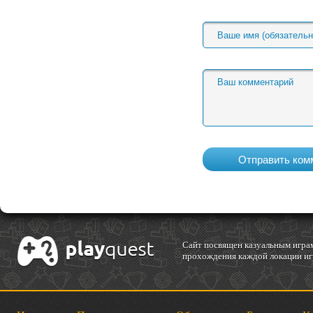
Cайт посвящен казуальным играм
прохождения каждой локации игр