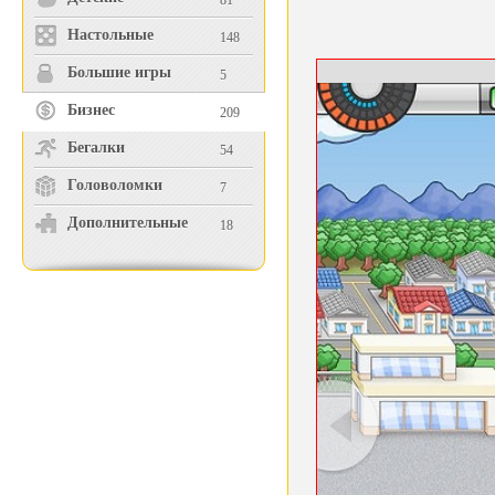
81
Настольные
148
Большие игры
5
Бизнес
209
Бегалки
54
Головоломки
7
Дополнительные
18