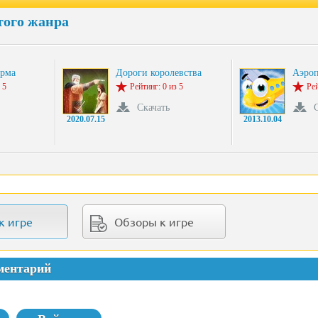
того жанра
ерма
Дороги королевства
Аэро
 5
Рейтинг: 0 из 5
Рей
Скачать
2020.07.15
2013.10.04
к игре
Обзоры к игре
ментарий