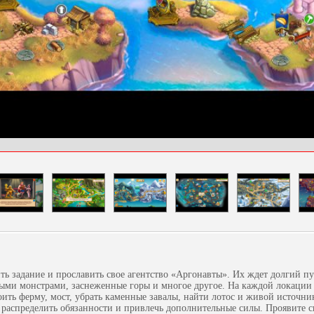
ь задание и прославить свое агентство «Аргонавты». Их ждет долгий пу
ыми монстрами, заснеженные горы и многое другое. На каждой локации
оить ферму, мост, убрать каменные завалы, найти лотос и живой источни
 распределить обязанности и привлечь дополнительные силы. Проявите 