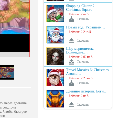
Shopping Clutter 2:
Christmas Square
Рейтинг: 2 из 5
Скачать
Новый год. Украшаем…
Рейтинг: 2.2 из 5
Скачать
Шоу марионеток.
Возмездие.…
Рейтинг: 2.62 из 5
Скачать
Travel Mosaics 6: Christmas
Around…
Рейтинг: 2.25 из 5
Скачать
Древние истории. Боги…
Рейтинг: 2 из 5
ть через древние
Скачать
 предстоит
к. Чтобы быстрее
свои