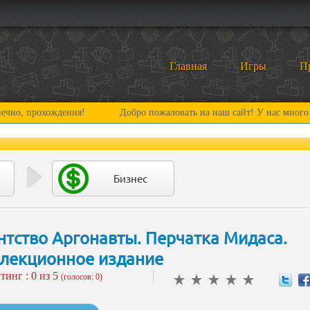
Главная
Игры
П
охождения!
Добро пожаловать на наш сайт! У нас много нового и
Бизнес
нтство Аргонавты. Перчатка Мидаса.
лекционное издание
тинг :
0
из 5
(голосов: 0)