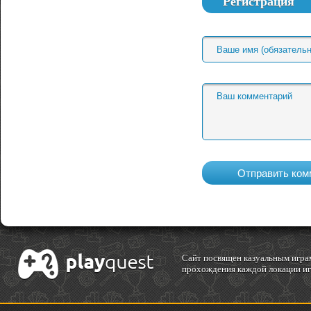
Регистрация
Cайт посвящен казуальным играм
прохождения каждой локации игр