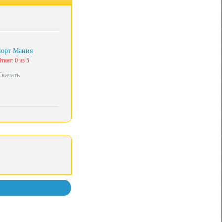
порт Мания
тинг: 0 из 5
Скачать