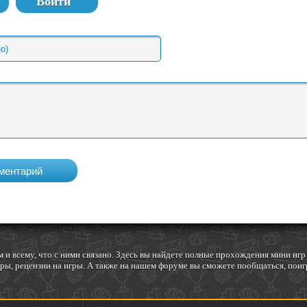
Войти
 и всему, что с ними связано. Здесь вы найдете полные прохождения мини и
ы, рецензии на игры. А также на нашем форуме вы сможете пообщаться, поигр