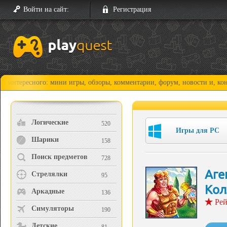
Войти на сайт:
Регистрация
сного: мини игры, обзоры, комментарии, форум, новости и, конечно, пр
Логические
520
Игры для PC
Шарики
158
Поиск предметов
728
Аге
Стрелялки
95
Кол
Аркадные
136
Рей
Симуляторы
190
Детские