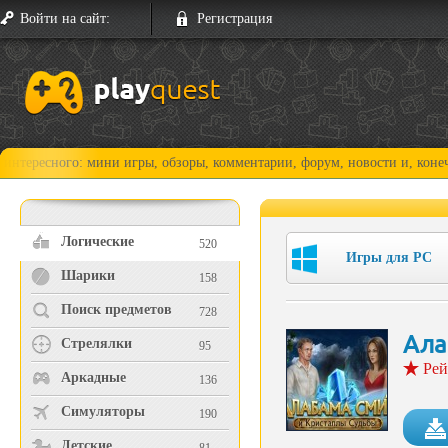
Войти на сайт:
Регистрация
го: мини игры, обзоры, комментарии, форум, новости и, конечно, прохо
Логические
520
Игры для PC
Шарики
158
Поиск предметов
728
Ала
Стрелялки
95
Рей
Аркадные
136
Симуляторы
190
Детские