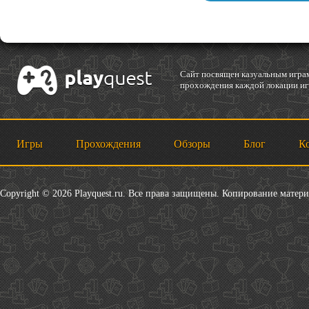
Cайт посвящен казуальным играм
прохождения каждой локации игр
Игры
Прохождения
Обзоры
Блог
К
Copyright © 2026 Playquest.ru. Все права защищены. Копирование матер