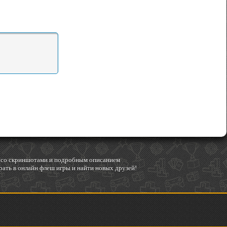
гр со скриншотами и подробным описанием
ать в онлайн флеш игры и найти новых друзей!