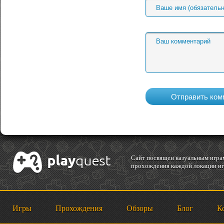
Cайт посвящен казуальным играм
прохождения каждой локации игр
Игры
Прохождения
Обзоры
Блог
К