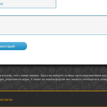
 и всему, что с ними связано. Здесь вы найдете полные прохождения мини и
ы, рецензии на игры. А также на нашем форуме вы сможете пообщаться, поигр
онтакты