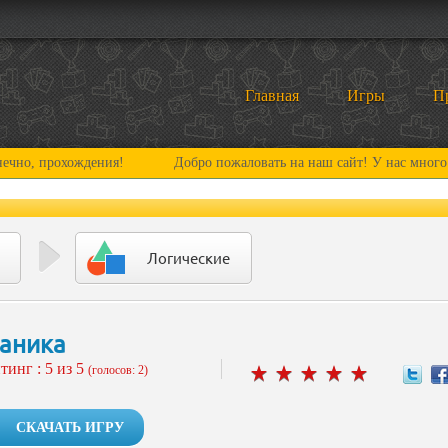
Главная
Игры
П
хождения!
Добро пожаловать на наш сайт! У нас много нового и 
Логические
аника
тинг :
5
из 5
(голосов: 2)
СКАЧАТЬ ИГРУ