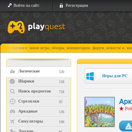
Войти на сайт:
Регистрация
ного: мини игры, обзоры, комментарии, форум, новости и, конечно, про
Логические
520
Игры для PC
Шарики
158
Поиск предметов
728
Арк
Стрелялки
95
Рей
Аркадные
136
Симуляторы
190
Детские