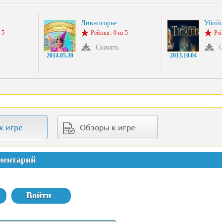
Дивногорье
Убийс
 5
Рейтинг: 0 из 5
Рей
Скачать
2014.05.30
2013.10.04
к игре
Обзоры к игре
ментарий
Войти