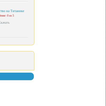
тво на Титанике
тинг: 0 из 5
Скачать