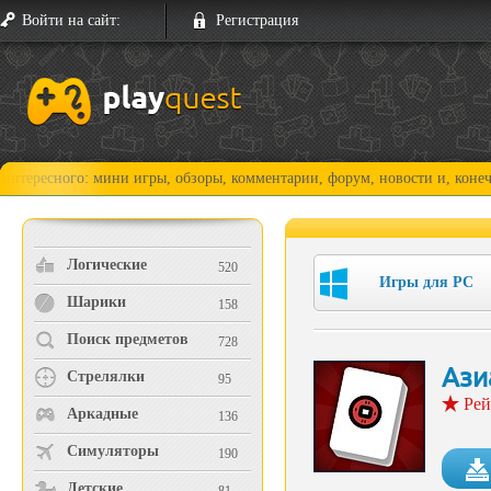
Войти на сайт:
Регистрация
го: мини игры, обзоры, комментарии, форум, новости и, конечно, прох
Логические
520
Игры для PC
Шарики
158
Поиск предметов
728
Ази
Стрелялки
95
Рей
Аркадные
136
Симуляторы
190
Детские