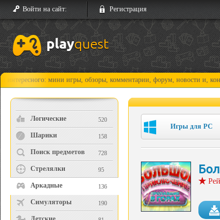
Войти на сайт:
Регистрация
сного: мини игры, обзоры, комментарии, форум, новости и, конечно, пр
Логические
520
Игры для PC
Шарики
158
Поиск предметов
728
Бол
Стрелялки
95
Рей
Аркадные
136
Симуляторы
190
Детские