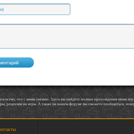
 и всему, что с ними связано. Здесь вы найдете полные прохождения мини и
ы, рецензии на игры. А также на нашем форуме вы сможете пообщаться, поигр
онтакты