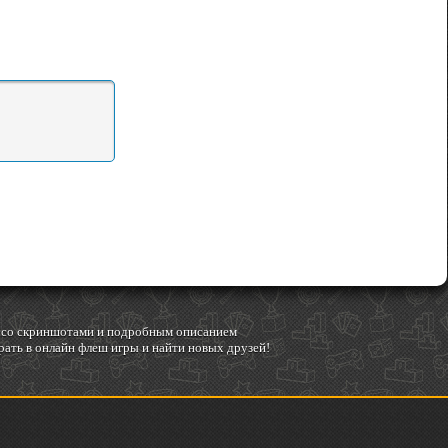
гр со скриншотами и подробным описанием
ать в онлайн флеш игры и найти новых друзей!