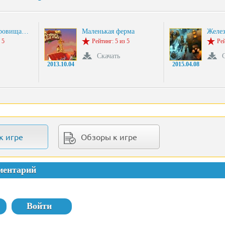
кровища…
Маленькая ферма
Желез
 5
Рейтинг: 5 из 5
Рей
Скачать
2013.10.04
2015.04.08
к игре
Обзоры к игре
ментарий
Войти