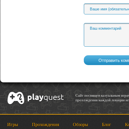
Cайт посвящен казуальным играм
прохождения каждой локации игр
Игры
Прохождения
Обзоры
Блог
К