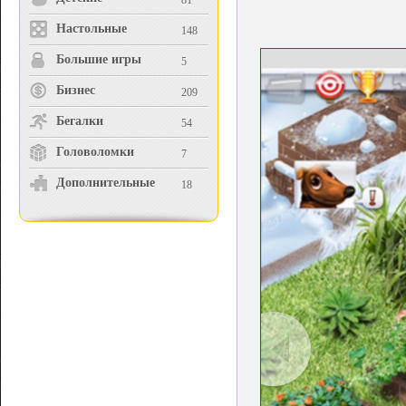
81
Настольные
148
Большие игры
5
Бизнес
209
Бегалки
54
Головоломки
7
Дополнительные
18