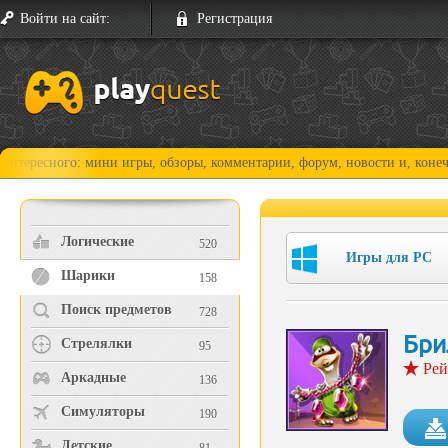
Войти на сайт:
Регистрация
ого: мини игры, обзоры, комментарии, форум, новости и, конечно, прох
Логические
520
Игры для PC
Шарики
158
Поиск предметов
728
Бри
Стрелялки
95
Рей
Аркадные
136
Симуляторы
190
Детские