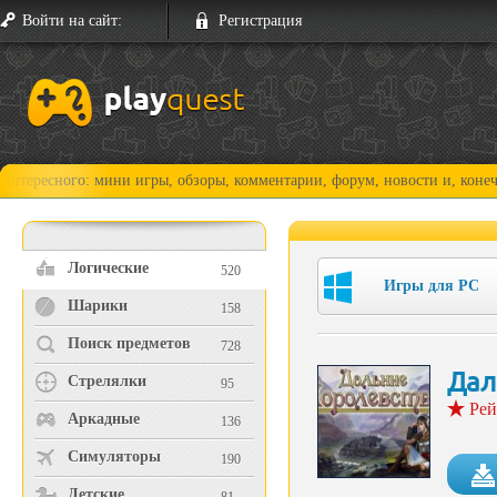
Войти на сайт:
Регистрация
ого: мини игры, обзоры, комментарии, форум, новости и, конечно, прох
Логические
520
Игры для PC
Шарики
158
Поиск предметов
728
Дал
Стрелялки
95
Рей
Аркадные
136
Симуляторы
190
Детские