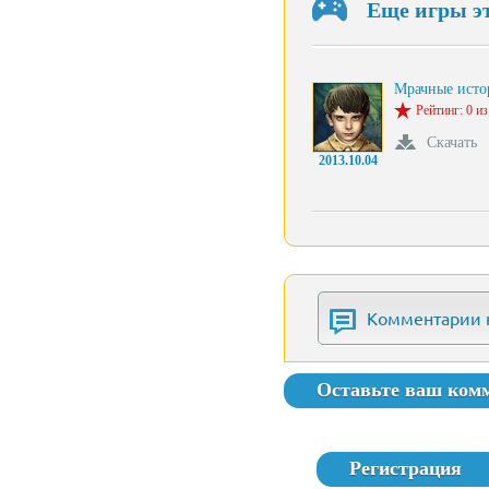
Еще игры э
Мрачные ист
Рейтинг: 0 из
Скачать
2013.10.04
Комментарии 
Оставьте ваш ком
Регистрация