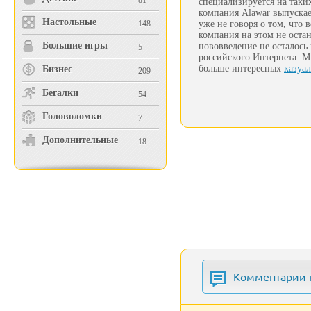
81
специализируется на таки
компания Alawar выпускае
Настольные
148
уже не говоря о том, что
компания на этом не остан
Большие игры
нововведение не осталось
5
российского Интернета. М
больше интересных
казуа
Бизнес
209
Бегалки
54
Головоломки
7
Дополнительные
18
Комментарии 
(1)