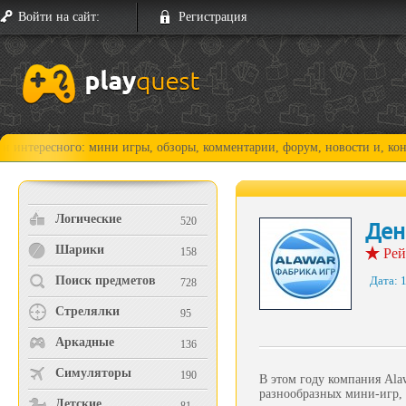
Войти на сайт:
Регистрация
ного: мини игры, обзоры, комментарии, форум, новости и, конечно, про
Логические
520
Ден
Шарики
158
Рей
Поиск предметов
Дата:
1
728
Стрелялки
95
Аркадные
136
Симуляторы
190
В этом году компания Ala
разнообразных мини-игр, 
Детские