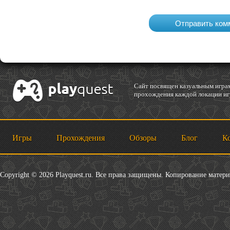
Cайт посвящен казуальным играм
прохождения каждой локации игр
Игры
Прохождения
Обзоры
Блог
К
Copyright © 2026 Playquest.ru. Все права защищены. Копирование матер