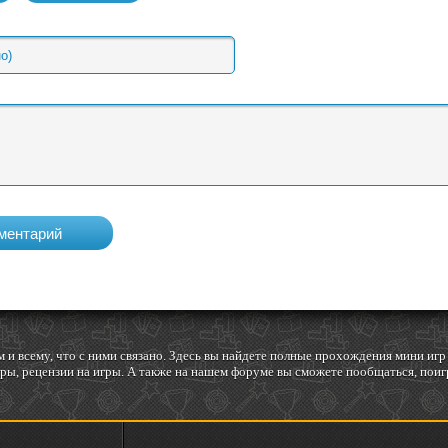
 и всему, что с ними связано. Здесь вы найдете полные прохождения мини и
ы, рецензии на игры. А также на нашем форуме вы сможете пообщаться, поигр