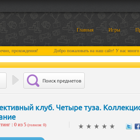
Главная
Игры
П
охождения!
Добро пожаловать на наш сайт! У нас много нового и 
Поиск предметов
ективный клуб. Четыре туза. Коллекци
ание
тинг :
0
из 5
(голосов: 0)