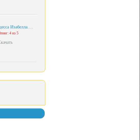
есса Изабелла.…
тинг: 4 из 5
Скачать