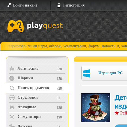
Войти на сайт:
Регистрация
сного: мини игры, обзоры, комментарии, форум, новости и, конечно, пр
Логические
520
Игры для PC
Шарики
158
Поиск предметов
728
Дет
Стрелялки
95
изд
Аркадные
136
Рей
Симуляторы
190
Детские