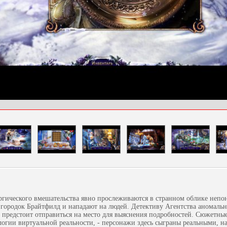
ргического вмешательства явно прослеживаются в странном облике непо
в городок Брайтфилд и нападают на людей. Детективу Агентства аномаль
 предстоит отправиться на место для выяснения подробностей. Сюжетные
логии виртуальной реальности, - персонажи здесь сыграны реальными, 