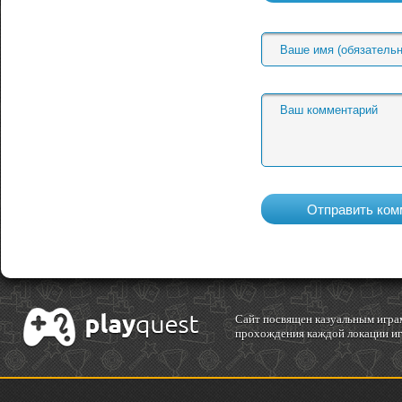
Cайт посвящен казуальным играм
прохождения каждой локации игр