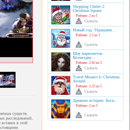
Shopping Clutter 2:
Christmas Square
Рейтинг: 2 из 5
Скачать
Новый год. Украшаем…
Рейтинг: 2.2 из 5
Скачать
Шоу марионеток.
Возмездие.…
Рейтинг: 2.62 из 5
Скачать
Travel Mosaics 6: Christmas
Around…
Рейтинг: 2.25 из 5
Скачать
Древние истории. Боги…
Рейтинг: 2 из 5
нятных существ,
Скачать
ных расследований,
 вставки в этой
настоящими