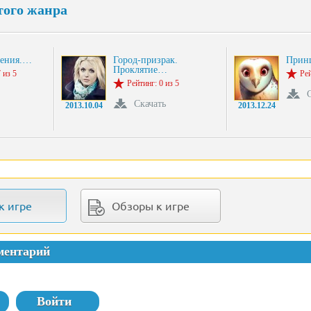
того жанра
щения.…
Город-призрак.
Принц
Проклятие…
 из 5
Рей
Рейтинг: 0 из 5
Скачать
2013.10.04
2013.12.24
к игре
Обзоры к игре
ментарий
Войти