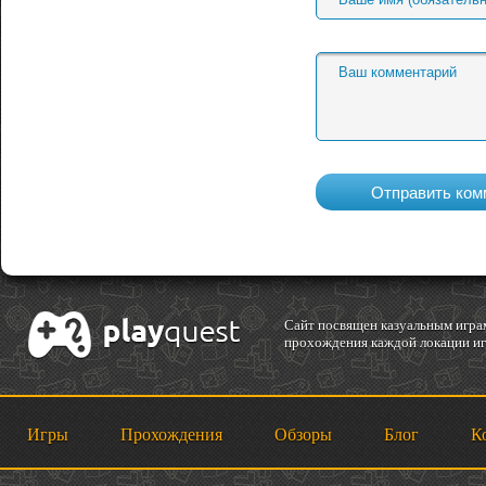
Cайт посвящен казуальным играм
прохождения каждой локации игр
Игры
Прохождения
Обзоры
Блог
К