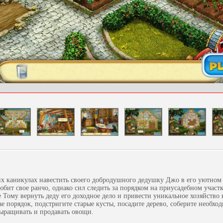
их каникулах навестить своего добродушного дедушку Джо в его уютном
юбит свое ранчо, однако сил следить за порядком на приусадебном участк
 Тому вернуть деду его доходное дело и привести уникальное хозяйство 
ае порядок, подстригите старые кусты, посадите дерево, соберите необх
выращивать и продавать овощи.