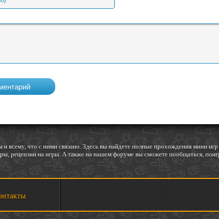
 и всему, что с ними связано. Здесь вы найдете полные прохождения мини и
ы, рецензии на игры. А также на нашем форуме вы сможете пообщаться, поигр
онтакты