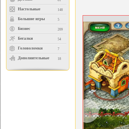
81
Настольные
148
Большие игры
5
Бизнес
209
Бегалки
54
Головоломки
7
Дополнительные
18