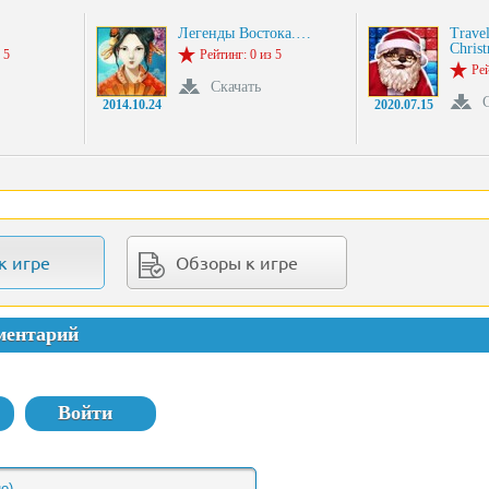
Легенды Востока.…
Travel
Chris
 5
Рейтинг: 0 из 5
Рей
Скачать
2014.10.24
2020.07.15
к игре
Обзоры к игре
ментарий
Войти