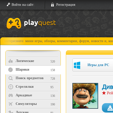
Войти на сайт:
Регистрация
есного: мини игры, обзоры, комментарии, форум, новости и, конечно, п
Логические
520
Игры для PC
Шарики
158
Поиск предметов
728
Див
Стрелялки
95
Рей
Аркадные
136
Симуляторы
190
Детские