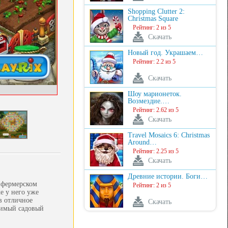
Shopping Clutter 2:
Christmas Square
Рейтинг: 2 из 5
Скачать
Новый год. Украшаем…
Рейтинг: 2.2 из 5
Скачать
Шоу марионеток.
Возмездие.…
Рейтинг: 2.62 из 5
Скачать
Travel Mosaics 6: Christmas
Around…
Рейтинг: 2.25 из 5
Скачать
Древние истории. Боги…
 фермерском
Рейтинг: 2 из 5
е у него уже
в отличное
Скачать
одимый садовый