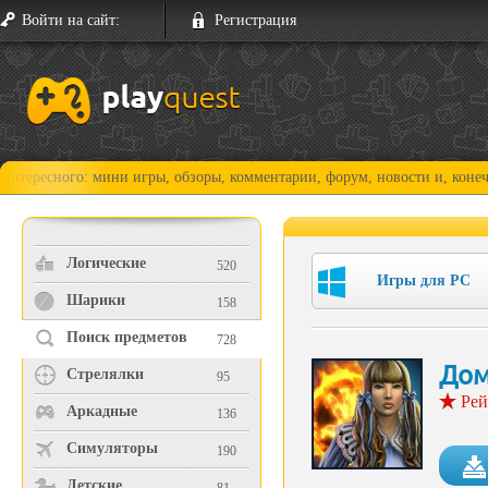
Войти на сайт:
Регистрация
го: мини игры, обзоры, комментарии, форум, новости и, конечно, прохо
Логические
520
Игры для PC
Шарики
158
Поиск предметов
728
Дом
Стрелялки
95
Рей
Аркадные
136
Симуляторы
190
Детские