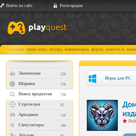
Войти на сайт:
Регистрация
го: мини игры, обзоры, комментарии, форум, новости и, конечно, прохо
Логические
520
Игры для PC
Шарики
158
Поиск предметов
728
Дом
Стрелялки
95
изд
Аркадные
136
Рей
Симуляторы
190
Детские