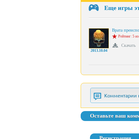
Еще игры э
Врата преисп
Рейтинг: 5 из
Скачать
2013.10.04
Комментарии 
Оставьте ваш ком
Регистрация