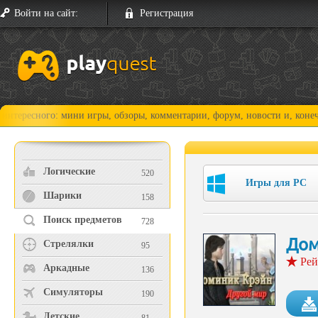
Войти на сайт:
Регистрация
го: мини игры, обзоры, комментарии, форум, новости и, конечно, прохо
Логические
520
Игры для PC
Шарики
158
Поиск предметов
728
Дом
Стрелялки
95
Рей
Аркадные
136
Симуляторы
190
Детские