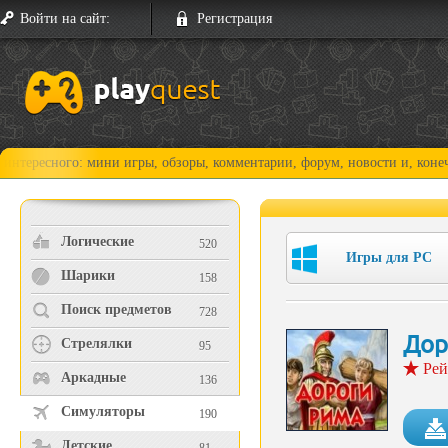
Войти на сайт:
Регистрация
ого: мини игры, обзоры, комментарии, форум, новости и, конечно, прох
Логические
520
Игры для PC
Шарики
158
Поиск предметов
728
Дор
Стрелялки
95
Рей
Аркадные
136
Симуляторы
190
Детские