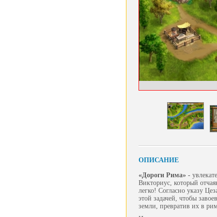
ОПИСАНИЕ
«Дороги Рима» -
увлекат
Викториус, который отчая
легко! Согласно указу Це
этой задачей, чтобы заво
земли, превратив их в ри