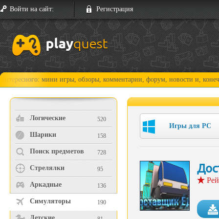
Войти на сайт:
Регистрация
го: мини игры, обзоры, комментарии, форум, новости и, конечно, прохо
Логические
520
Игры для PC
Шарики
158
Поиск предметов
728
Дос
Стрелялки
95
Рей
Аркадные
136
Симуляторы
190
Детские