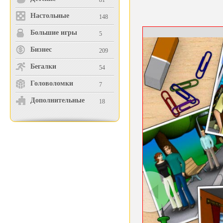
81
Настольные
148
Большие игры
5
Бизнес
209
Бегалки
54
Головоломки
7
Дополнительные
18