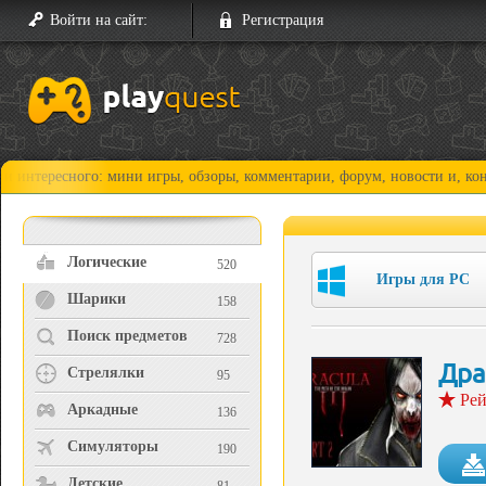
Войти на сайт:
Регистрация
ного: мини игры, обзоры, комментарии, форум, новости и, конечно, про
Логические
520
Игры для PC
Шарики
158
Поиск предметов
728
Дра
Стрелялки
95
Рей
Аркадные
136
Симуляторы
190
Детские