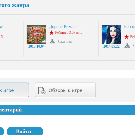
того жанра
ки.
Дороги Рима 2
Бессм
…
Рейтинг: 3.67 из 5
 5
Рей
Скачать
2013.10.04
2014.05.22
к игре
Обзоры к игре
ментарий
Войти