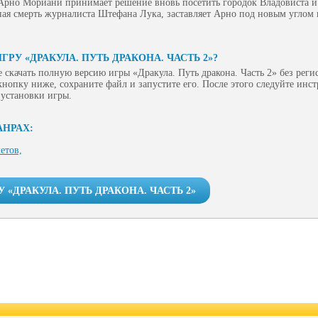
 Арно Мориани принимает решение вновь посетить городок Владовиста и
ная смерть журналиста Штефана Лука, заставляет Арно под новым углом 
ГРУ «ДРАКУЛА. ПУТЬ ДРАКОНА. ЧАСТЬ 2»?
 скачать полную версию игры «Дракула. Путь дракона. Часть 2» без реги
 кнопку ниже, сохраните файл и запустите его. После этого следуйте инс
 установки игры.
АНРАХ:
етов,
 «ДРАКУЛА. ПУТЬ ДРАКОНА. ЧАСТЬ 2»