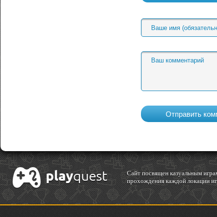
Cайт посвящен казуальным играм
прохождения каждой локации игр