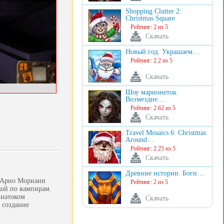
Shopping Clutter 2:
Christmas Square
Рейтинг: 2 из 5
Скачать
Новый год. Украшаем…
Рейтинг: 2.2 из 5
Скачать
Шоу марионеток.
Возмездие.…
Рейтинг: 2.62 из 5
Скачать
Travel Mosaics 6: Christmas
Around…
Рейтинг: 2.25 из 5
Скачать
Древние истории. Боги…
з Арно Мориани
Рейтинг: 2 из 5
кой по вампирам.
знатоком
Скачать
 создание