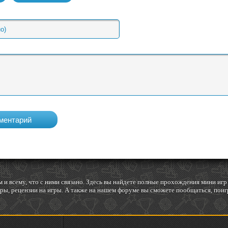
 и всему, что с ними связано. Здесь вы найдете полные прохождения мини и
ы, рецензии на игры. А также на нашем форуме вы сможете пообщаться, поигр