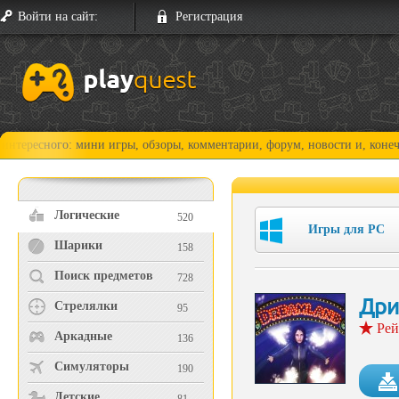
Войти на сайт:
Регистрация
го: мини игры, обзоры, комментарии, форум, новости и, конечно, прохо
Логические
520
Игры для PC
Шарики
158
Поиск предметов
728
Дри
Стрелялки
95
Рей
Аркадные
136
Симуляторы
190
Детские