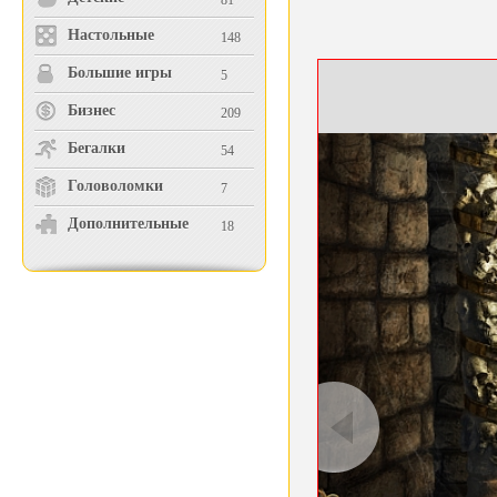
81
Настольные
148
Большие игры
5
Бизнес
209
Бегалки
54
Головоломки
7
Дополнительные
18