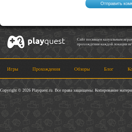
Cайт посвящен казуальным играм
прохождения каждой локации игр
Игры
Прохождения
Обзоры
Блог
К
Copyright © 2026 Playquest.ru. Все права защищены. Копирование матер