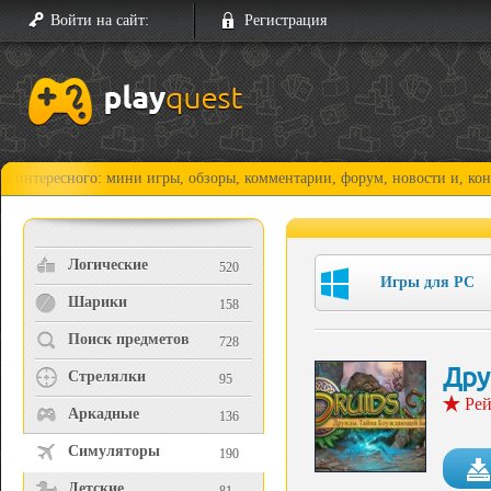
Войти на сайт:
Регистрация
сного: мини игры, обзоры, комментарии, форум, новости и, конечно, пр
Логические
520
Игры для PC
Шарики
158
Поиск предметов
728
Дру
Стрелялки
95
Рей
Аркадные
136
Симуляторы
190
Детские