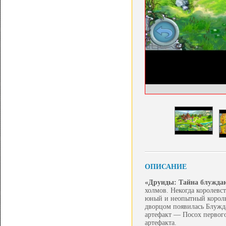
ОПИСАНИЕ
«Друиды: Тайна блужда
холмов. Некогда королевс
юный и неопытный король 
дворцом появилась Блужд
артефакт — Посох первого
артефакта.