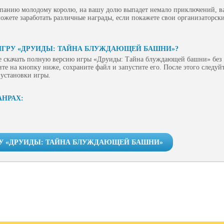
мпанию молодому королю, на вашу долю выпадет немало приключений, ва
ожете заработать различные награды, если покажете свои организаторск
ИГРУ «ДРУИДЫ: ТАЙНА БЛУЖДАЮЩЕЙ БАШНИ»?
е скачать полную версию игры «Друиды: Тайна блуждающей башни» без 
ите на кнопку ниже, сохраните файл и запустите его. После этого следу
 установки игры.
АНРАХ:
РУ «ДРУИДЫ: ТАЙНА БЛУЖДАЮЩЕЙ БАШНИ»