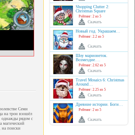
Shopping Clutter 2:
Christmas Square
Рейтинг: 2 из 5
Скачать
Новый год. Украшаем…
Рейтинг: 2.2 из 5
Скачать
Шоу марионеток.
Возмездие.…
Рейтинг: 2.62 из 5
Скачать
Travel Mosaics 6: Christmas
Around…
Рейтинг: 2.25 из 5
Скачать
Древние истории. Боги…
оролевстве Семи
Рейтинг: 2 из 5
да на трон взошёл
, однажды рядом с
Скачать
а магический
, на поиски