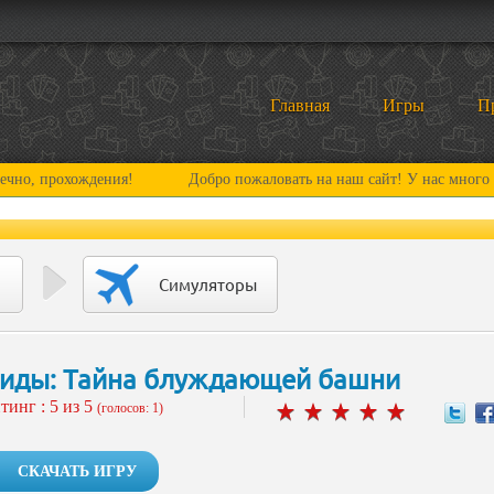
Главная
Игры
П
охождения!
Добро пожаловать на наш сайт! У нас много нового и
Симуляторы
иды: Тайна блуждающей башни
тинг :
5
из 5
(голосов: 1)
СКАЧАТЬ ИГРУ