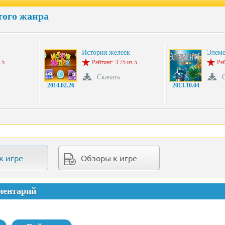
того жанра
История желеек
Элем
 5
Рейтинг: 3.75 из 5
Рей
Скачать
2014.02.26
2013.10.04
к игре
Обзоры к игре
ментарий