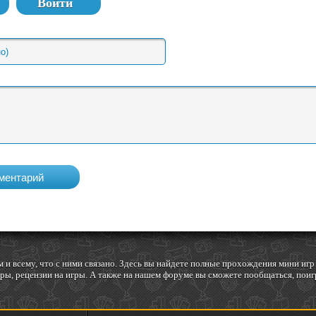
Войти
 и всему, что с ними связано. Здесь вы найдете полные прохождения мини и
ы, рецензии на игры. А также на нашем форуме вы сможете пообщаться, поигр