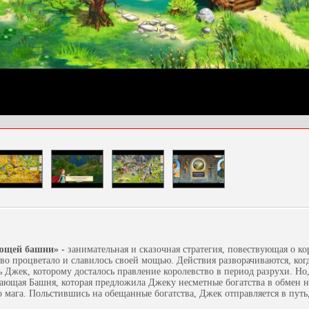
ющей башни» -
занимательная и сказочная стратегия, повествующая о к
тво процветало и славилось своей мощью. Действия разворачиваются, ког
Джек, которому досталось правление королевство в период разрухи. Но
ающая Башня, которая предложила Джеку несметные богатства в обмен н
 мага. Польстившись на обещанные богатства, Джек отправляется в путь