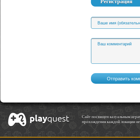
Регистрация
Cайт посвящен казуальным играм
прохождения каждой локации игр