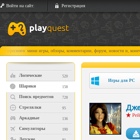
Войти на сайт:
Регистрация
ого: мини игры, обзоры, комментарии, форум, новости и, конечно, прох
Логические
520
Игры для PC
Шарики
158
Поиск предметов
728
Дже
Стрелялки
95
Рей
Аркадные
136
Симуляторы
190
Детские