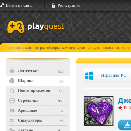
Войти на сайт:
Регистрация
ного: мини игры, обзоры, комментарии, форум, новости и, конечно, про
Логические
520
Игры для PC
Шарики
158
Поиск предметов
728
Дже
Стрелялки
95
Рей
Аркадные
136
Симуляторы
190
Детские