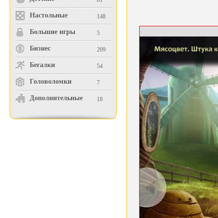
81
Настольные
148
Большие игры
5
Бизнес
209
Бегалки
54
Головоломки
7
Дополнительные
18