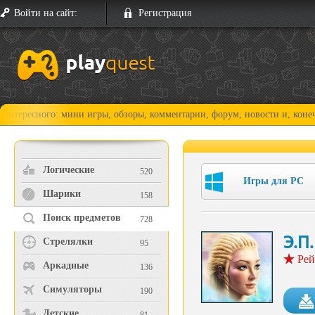
Войти на сайт:
Регистрация
ого: мини игры, обзоры, комментарии, форум, новости и, конечно, прох
Логические
520
Игры для PC
Шарики
158
Поиск предметов
728
Э.П
Стрелялки
95
Рей
Аркадные
136
Симуляторы
190
Детские