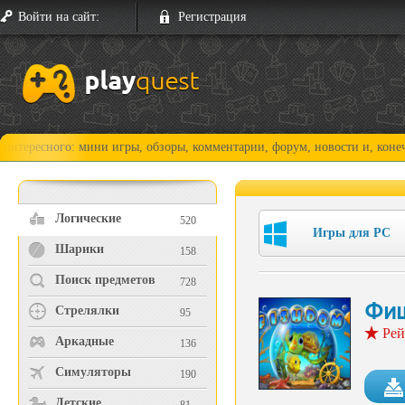
Войти на сайт:
Регистрация
го: мини игры, обзоры, комментарии, форум, новости и, конечно, прохо
Логические
520
Игры для PC
Шарики
158
Поиск предметов
728
Фи
Стрелялки
95
Рей
Аркадные
136
Симуляторы
190
Детские