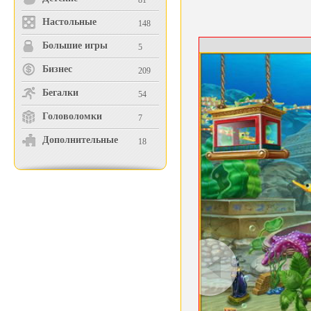
81
Настольные
148
Большие игры
5
Бизнес
209
Бегалки
54
Головоломки
7
Дополнительные
18