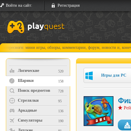
Войти на сайт:
Регистрация
го: мини игры, обзоры, комментарии, форум, новости и, конечно, прохо
Логические
520
Игры для PC
Шарики
158
Поиск предметов
728
Фиш
Стрелялки
95
Рей
Аркадные
136
Симуляторы
190
Детские