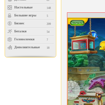
81
Настольные
148
Большие игры
5
Бизнес
209
Бегалки
54
Головоломки
7
Дополнительные
18