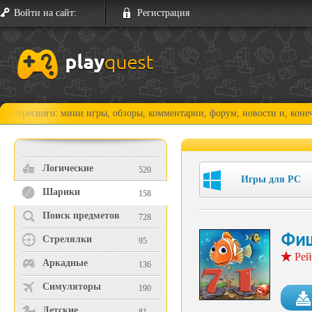
Войти на сайт:
Регистрация
ого: мини игры, обзоры, комментарии, форум, новости и, конечно, прох
Логические
520
Игры для PC
Шарики
158
Поиск предметов
728
Фиш
Стрелялки
95
Рей
Аркадные
136
Симуляторы
190
Детские