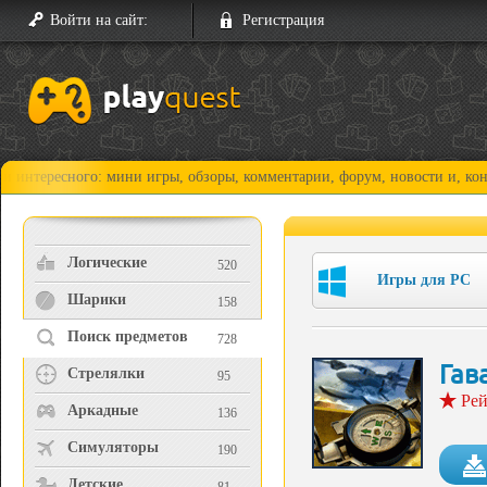
Войти на сайт:
Регистрация
сного: мини игры, обзоры, комментарии, форум, новости и, конечно, пр
Логические
520
Игры для PC
Шарики
158
Поиск предметов
728
Гав
Стрелялки
95
Рей
Аркадные
136
Симуляторы
190
Детские