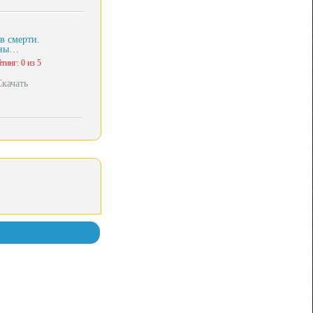
в смерти.
ны…
тинг: 0 из 5
Скачать