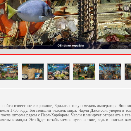
 – найти известное сокровище, Бриллиантовую медаль императора Япони
алеком 1756 году. Богатейший человек мира, Чарли Джонсон, уверен в том
о после шторма рядом с Перл-Харбором. Чарли планирует отправить в га
 члены команды. Это будет незабываемое путешествие, ведь в поисках в