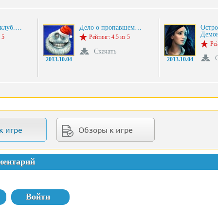
 клуб.…
Дело о пропавшем…
Остро
Демо
 5
Рейтинг: 4.5 из 5
Рей
Скачать
2013.10.04
2013.10.04
к игре
Обзоры к игре
ментарий
Войти