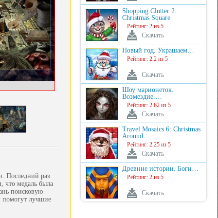
Shopping Clutter 2:
Christmas Square
Рейтинг: 2 из 5
Скачать
Новый год. Украшаем…
Рейтинг: 2.2 из 5
Скачать
Шоу марионеток.
Возмездие.…
Рейтинг: 2.62 из 5
Скачать
Travel Mosaics 6: Christmas
Around…
Рейтинг: 2.25 из 5
Скачать
Древние истории. Боги…
и. Последний раз
Рейтинг: 2 из 5
, что медаль была
вань поисковую
Скачать
ам помогут лучшие