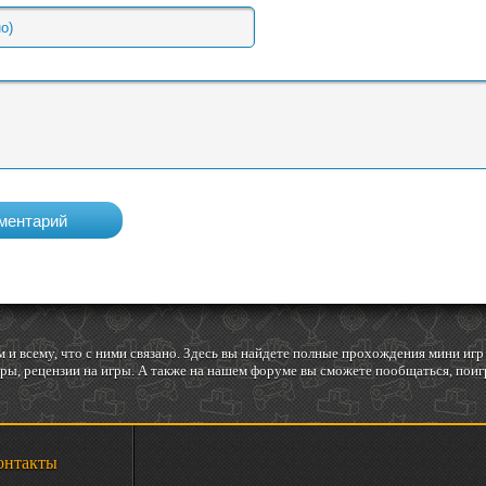
 и всему, что с ними связано. Здесь вы найдете полные прохождения мини и
ы, рецензии на игры. А также на нашем форуме вы сможете пообщаться, поигр
онтакты