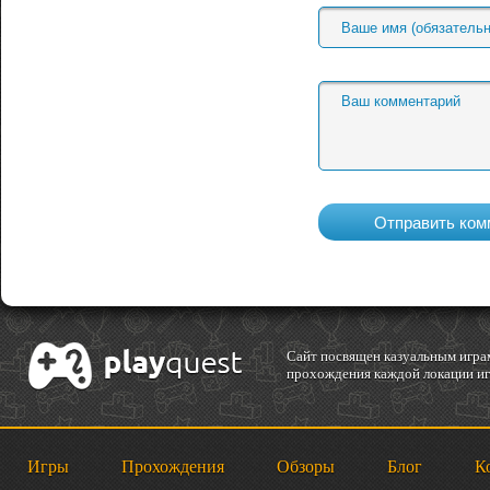
Cайт посвящен казуальным играм
прохождения каждой локации игр
Игры
Прохождения
Обзоры
Блог
К