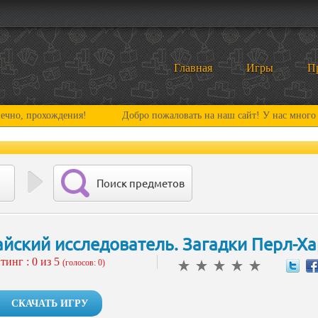
Главная
Игры
П
охождения!
Добро пожаловать на наш сайт! У нас много нового и
Поиск предметов
айский исследователь. Загадки Перл-Х
тинг :
0
из 5
(голосов: 0)
СКАЧАТЬ ИГРУ