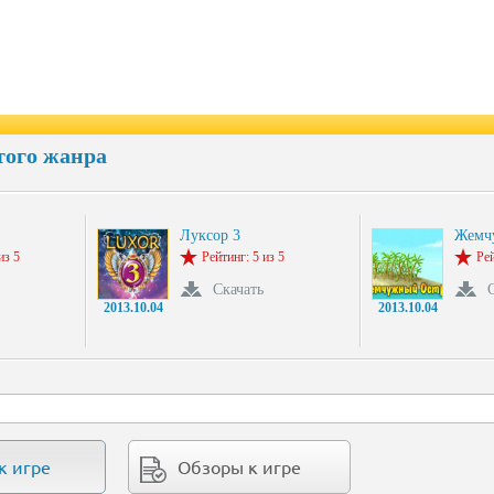
того жанра
Луксор 3
Жемч
из 5
Рейтинг: 5 из 5
Рей
Скачать
2013.10.04
2013.10.04
к игре
Обзоры к игре