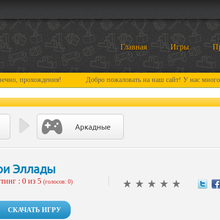
Главная
Игры
П
охождения!
Добро пожаловать на наш сайт! У нас много нового и
Аркадные
ои Эллады
тинг :
0
из 5
(голосов: 0)
СКАЧАТЬ ИГРУ