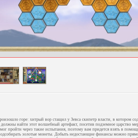
оизошло горе: хитрый вор стащил у Зевса скипетр власти, в котором со
 должны найти этот волшебный артефакт, посетив подземное царство мер
смог пройти через такие испытания, поэтому вам придется взять в помо
 подсобирать золотые монеты. Добыть недостающие финансы можно прямо