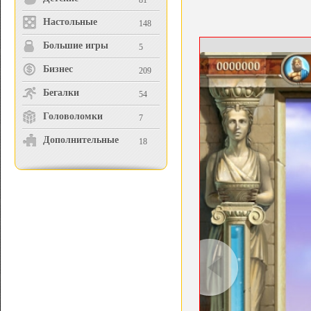
81
Настольные
148
Большие игры
5
Бизнес
209
Бегалки
54
Головоломки
7
Дополнительные
18