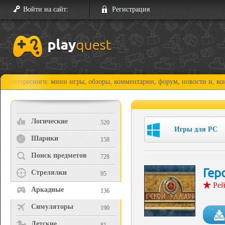
Войти на сайт:
Регистрация
сного: мини игры, обзоры, комментарии, форум, новости и, конечно, пр
Логические
520
Игры для PC
Шарики
158
Поиск предметов
728
Гер
Стрелялки
95
Рей
Аркадные
136
Симуляторы
190
Детские