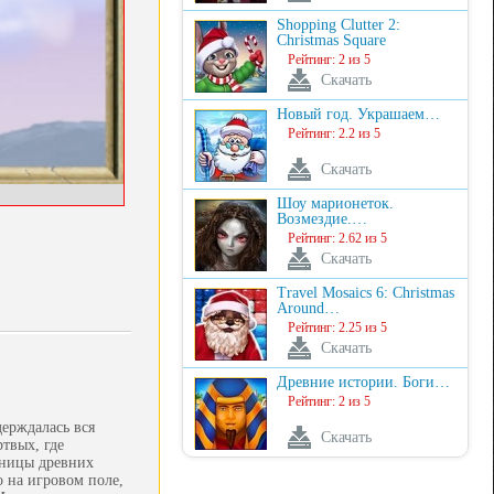
Shopping Clutter 2:
Christmas Square
Рейтинг: 2 из 5
Скачать
Новый год. Украшаем…
Рейтинг: 2.2 из 5
Скачать
Шоу марионеток.
Возмездие.…
Рейтинг: 2.62 из 5
Скачать
Travel Mosaics 6: Christmas
Around…
Рейтинг: 2.25 из 5
Скачать
Древние истории. Боги…
Рейтинг: 2 из 5
держдалась вся
Скачать
твых, где
щницы древних
 на игровом поле,