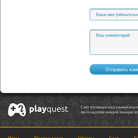
Cайт посвящен казуальным играм
прохождения каждой локации игр