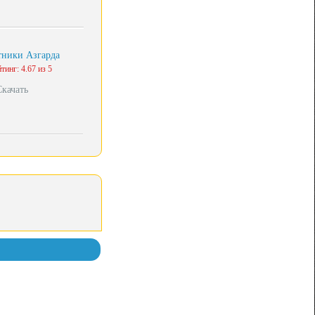
ники Азгарда
тинг: 4.67 из 5
Скачать