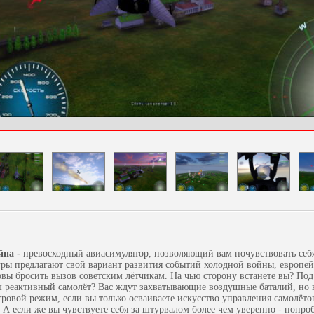
йна -
превосходный авиасимулятор, позволяющий вам почувствовать себя
гры предлагают свой вариант развития событий холодной войны, европей
вы бросить вызов советским лётчикам. На чью сторону встанете вы? По
аш реактивный самолёт? Вас ждут захватывающие воздушные баталий, но
гровой режим, если вы только осваиваете искусство управления самолёто
 А если же вы чувствуете себя за штурвалом более чем уверенно - попро