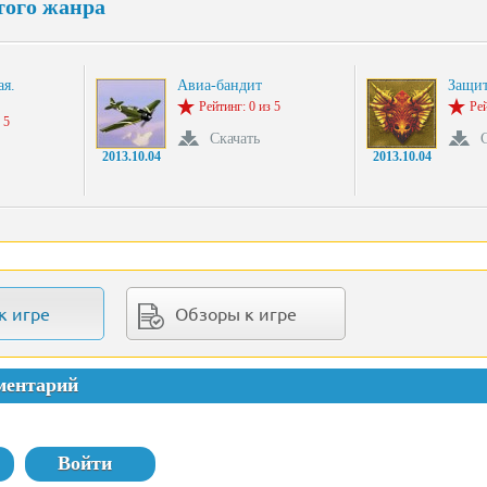
того жанра
ая.
Авиа-бандит
Защит
Рейтинг: 0 из 5
Рей
 5
Скачать
2013.10.04
2013.10.04
к игре
Обзоры к игре
ментарий
Войти