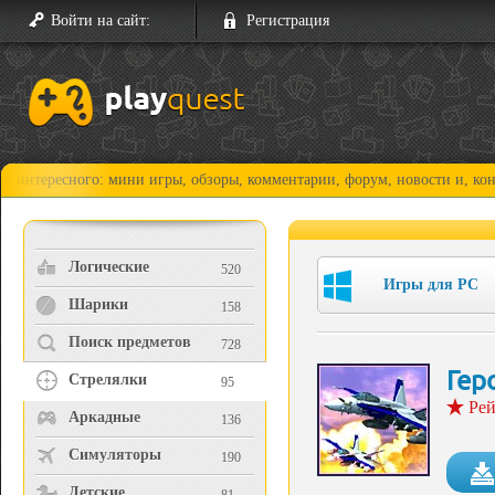
Войти на сайт:
Регистрация
сного: мини игры, обзоры, комментарии, форум, новости и, конечно, пр
Логические
520
Игры для PC
Шарики
158
Поиск предметов
728
Гер
Стрелялки
95
Рей
Аркадные
136
Симуляторы
190
Детские