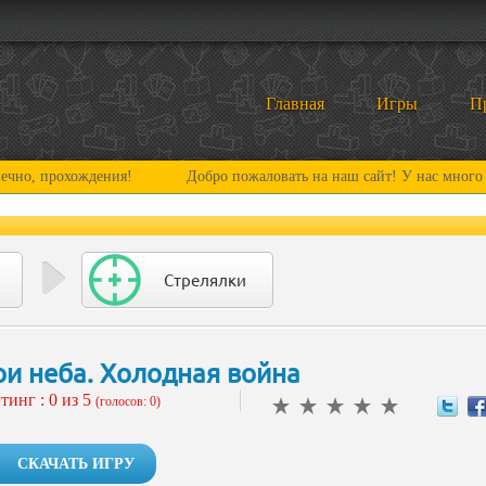
Главная
Игры
П
охождения!
Добро пожаловать на наш сайт! У нас много нового и 
Стрелялки
ои неба. Холодная война
тинг :
0
из 5
(голосов: 0)
СКАЧАТЬ ИГРУ