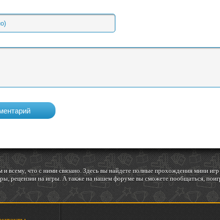
 и всему, что с ними связано. Здесь вы найдете полные прохождения мини и
ы, рецензии на игры. А также на нашем форуме вы сможете пообщаться, поигр