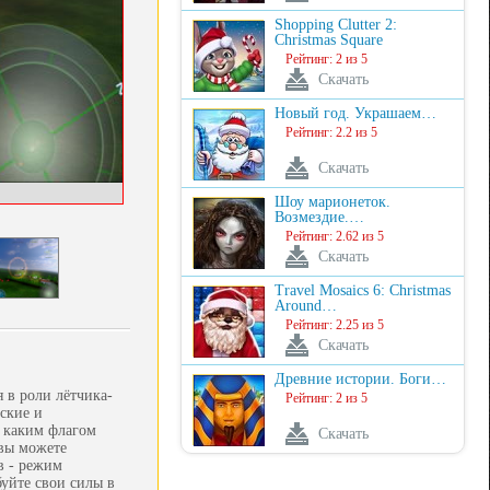
Shopping Clutter 2:
Christmas Square
Рейтинг: 2 из 5
Скачать
Новый год. Украшаем…
Рейтинг: 2.2 из 5
Скачать
Шоу марионеток.
Возмездие.…
Рейтинг: 2.62 из 5
Скачать
Travel Mosaics 6: Christmas
Around…
Рейтинг: 2.25 из 5
Скачать
Древние истории. Боги…
 в роли лётчика-
Рейтинг: 2 из 5
ские и
д каким флагом
Скачать
 вы можете
в - режим
буйте свои силы в