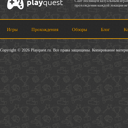
Cайт посвящен казуальным играм
прохождения каждой локации игр
Игры
Прохождения
Обзоры
Блог
К
Copyright © 2026 Playquest.ru. Все права защищены. Копирование матер