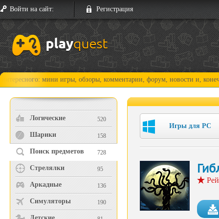
Войти на сайт:
Регистрация
ного: мини игры, обзоры, комментарии, форум, новости и, конечно, про
Логические
520
Игры для PC
Шарики
158
Поиск предметов
728
Гиб
Стрелялки
95
Рей
Аркадные
136
Симуляторы
190
Детские