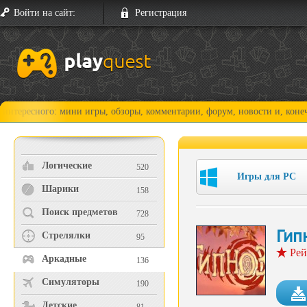
Войти на сайт:
Регистрация
ого: мини игры, обзоры, комментарии, форум, новости и, конечно, прох
Логические
520
Игры для PC
Шарики
158
Поиск предметов
728
Гип
Стрелялки
95
Рей
Аркадные
136
Симуляторы
190
Детские