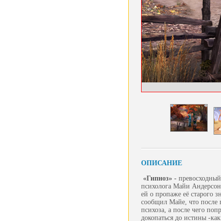
ОПИСАНИЕ
«Гипноз» -
превосходный
психолога Майи Андерсон
ей о пропаже её старого з
сообщил Майе, что после 
психоза, а после чего поп
докопаться до истины -ка