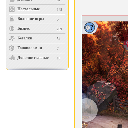
81
Настольные
148
Большие игры
5
Бизнес
209
Бегалки
54
Головоломки
7
Дополнительные
18