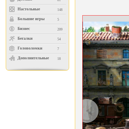
81
Настольные
148
Большие игры
5
Бизнес
209
Бегалки
54
Головоломки
7
Дополнительные
18