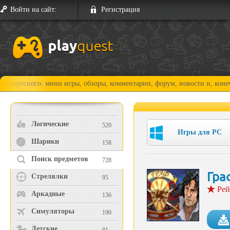
Войти на сайт:
Регистрация
о: мини игры, обзоры, комментарии, форум, новости и, конечно, прохож
Логические
520
Игры для PC
Шарики
158
Поиск предметов
728
Гра
Стрелялки
95
Рей
Аркадные
136
Симуляторы
190
Детские