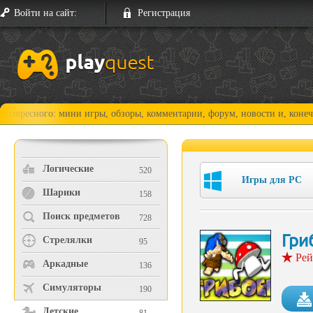
Войти на сайт:
Регистрация
го: мини игры, обзоры, комментарии, форум, новости и, конечно, прохо
Логические
520
Игры для PC
Шарики
158
Поиск предметов
728
Гри
Стрелялки
95
Рей
Аркадные
136
Симуляторы
190
Детские