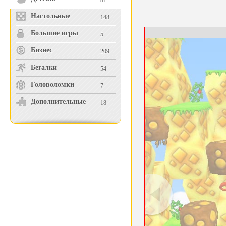
81
Настольные
148
Большие игры
5
Бизнес
209
Бегалки
54
Головоломки
7
Дополнительные
18