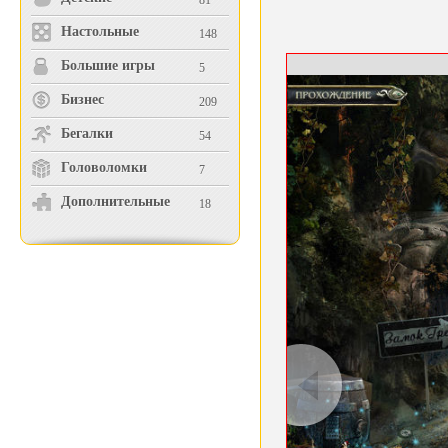
81
Настольные
148
Большие игры
5
Бизнес
209
Бегалки
54
Головоломки
7
Дополнительные
18