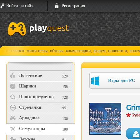
Войти на сайт:
Регистрация
го: мини игры, обзоры, комментарии, форум, новости и, конечно, прох
Логические
520
Игры для PC
Шарики
158
Поиск предметов
728
Gri
Стрелялки
95
Рей
Аркадные
136
Симуляторы
190
Детские