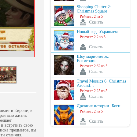
Shopping Clutter 2:
Christmas Square
Рейтинг: 2 из 5
Скачать
Новый год. Украшаем…
Рейтинг: 2.2 из 5
Скачать
Шоу марионеток.
Возмездие.…
Рейтинг: 2.62 из 5
Скачать
Travel Mosaics 6: Christmas
Around…
Рейтинг: 2.25 из 5
Скачать
Древние истории. Боги…
ивает в Европе, в
Рейтинг: 2 из 5
орая всю жизнь
решает
Скачать
 и встретить свою
иска предметов, вы
йти отличия.