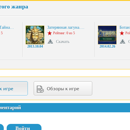
того жанра
 Тайна…
Затерянная лагуна.…
Ботан
 5
Рейтинг: 0 из 5
Рей
Скачать
2013.10.04
2014.02.26
к игре
Обзоры к игре
ментарий
Войти