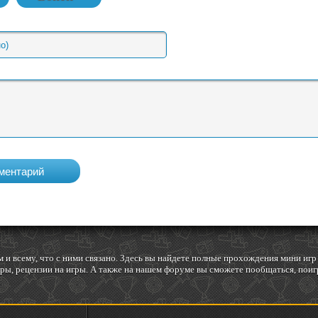
 и всему, что с ними связано. Здесь вы найдете полные прохождения мини и
ы, рецензии на игры. А также на нашем форуме вы сможете пообщаться, поигр