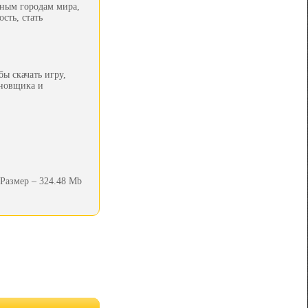
пным городам мира,
сть, стать
ы скачать игру,
ановщика и
Размер – 324.48 Mb