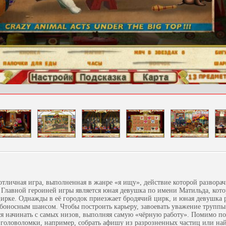
отличная игра, выполненная в жанре «я ищу», действие которой разворач
 Главной героиней игры является юная девушка по имени Матильда, кот
 цирке. Однажды в её городок приезжает бродячий цирк, и юная девушка 
ьбоносным шансом. Чтобы построить карьеру, завоевать уважение труппы
я начинать с самых низов, выполняя самую «чёрную работу». Помимо по
 головоломки, например, собрать афишу из разрозненных частиц или на