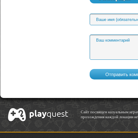
Cайт посвящен казуальным играм
прохождения каждой локации игр