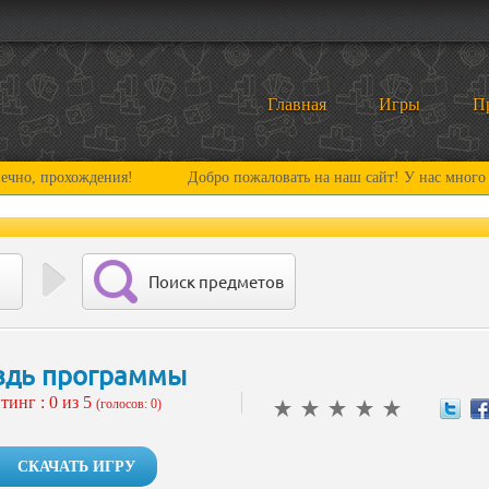
Главная
Игры
П
хождения!
Добро пожаловать на наш сайт! У нас много нового и 
Поиск предметов
здь программы
тинг :
0
из 5
(голосов: 0)
СКАЧАТЬ ИГРУ