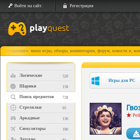
Войти на сайт:
Регистрация
ного: мини игры, обзоры, комментарии, форум, новости и, конечно, про
Логические
520
Игры для PC
Шарики
158
Поиск предметов
728
Гво
Стрелялки
95
Рей
Аркадные
136
Симуляторы
190
Детские