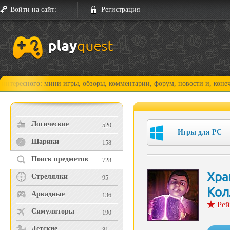
Войти на сайт:
Регистрация
го: мини игры, обзоры, комментарии, форум, новости и, конечно, прохо
Логические
520
Игры для PC
Шарики
158
Поиск предметов
728
Хра
Стрелялки
95
Кол
Аркадные
136
Рей
Симуляторы
190
Детские