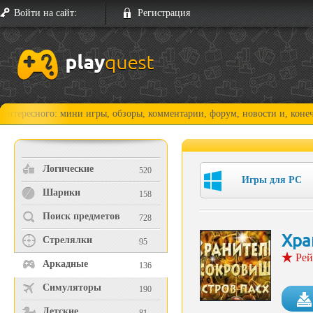
Войти на сайт:
Регистрация
го: мини игры, обзоры, комментарии, форум, новости и, конечно, прохо
Логические
520
Игры для PC
Шарики
158
Поиск предметов
728
Хра
Стрелялки
95
Рей
Аркадные
136
Симуляторы
190
Детские