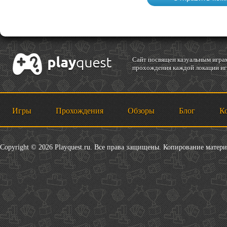
Cайт посвящен казуальным играм
прохождения каждой локации игр
Игры
Прохождения
Обзоры
Блог
К
Copyright © 2026 Playquest.ru. Все права защищены. Копирование матер