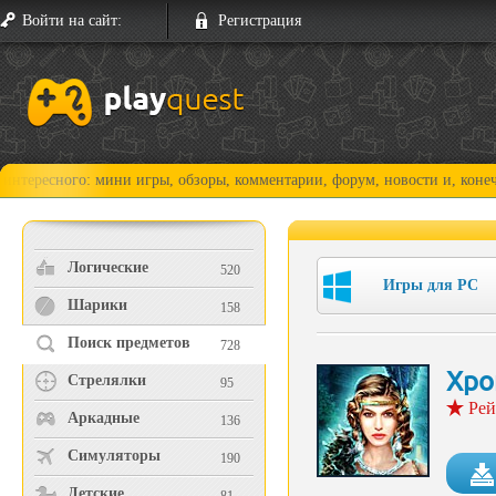
Войти на сайт:
Регистрация
го: мини игры, обзоры, комментарии, форум, новости и, конечно, прохо
Логические
520
Игры для PC
Шарики
158
Поиск предметов
728
Хро
Стрелялки
95
Рей
Аркадные
136
Симуляторы
190
Детские