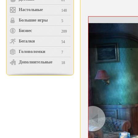
81
Настольные
148
Большие игры
5
Бизнес
209
Бегалки
54
Головоломки
7
Дополнительные
18