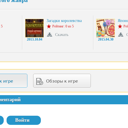
того жанра
Загадки королевства
Японс
 5
Рейтинг: 0 из 5
Рей
Скачать
2013.10.04
2015.04.30
к игре
Обзоры к игре
ментарий
Войти