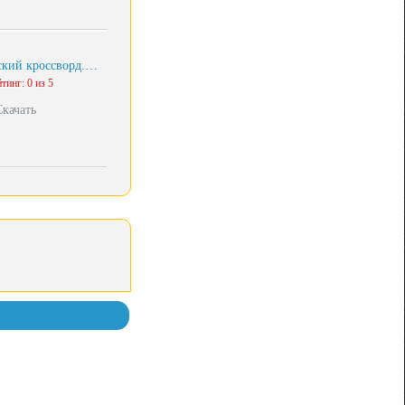
кий кроссворд.…
тинг: 0 из 5
Скачать