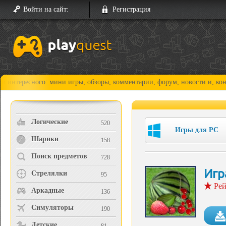
Войти на сайт:
Регистрация
есного: мини игры, обзоры, комментарии, форум, новости и, конечно, п
Логические
520
Игры для PC
Шарики
158
Поиск предметов
728
Игр
Стрелялки
95
Рей
Аркадные
136
Симуляторы
190
Детские