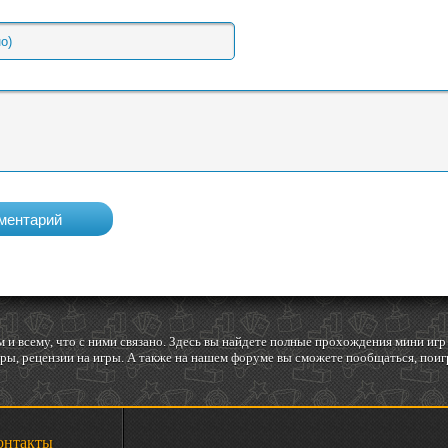
 и всему, что с ними связано. Здесь вы найдете полные прохождения мини и
ы, рецензии на игры. А также на нашем форуме вы сможете пообщаться, поигр
онтакты