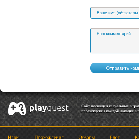
Cайт посвящен казуальным играм
прохождения каждой локации игр
Игры
Прохождения
Обзоры
Блог
К