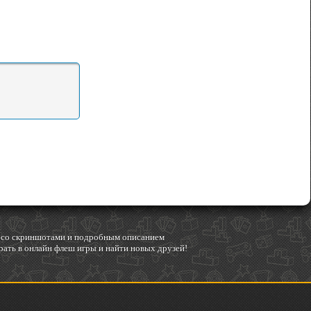
гр со скриншотами и подробным описанием
ать в онлайн флеш игры и найти новых друзей!