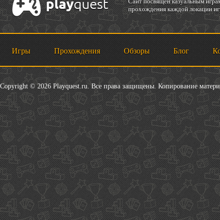
Cайт посвящен казуальным играм
прохождения каждой локации игр
Игры
Прохождения
Обзоры
Блог
К
Copyright © 2026 Playquest.ru. Все права защищены. Копирование матер