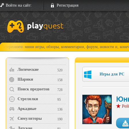
Войти на сайт:
Регистрация
го: мини игры, обзоры, комментарии, форум, новости и, конечно, прохо
Логические
520
Игры для PC
Шарики
158
Поиск предметов
728
Юны
Стрелялки
95
Рей
Аркадные
136
Симуляторы
190
Детские