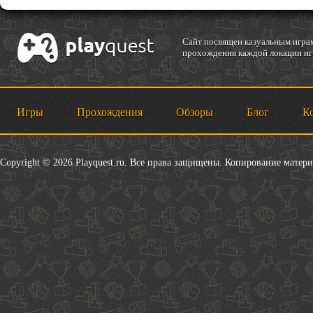
Cайт посвящен казуальным играм
прохождения каждой локации игр
Игры
Прохождения
Обзоры
Блог
К
Copyright © 2026 Playquest.ru. Все права защищены. Копирование матер