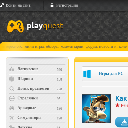
Войти на сайт:
Регистрация
го: мини игры, обзоры, комментарии, форум, новости и, конечно, прохо
Логические
520
Игры для PC
Шарики
158
Поиск предметов
728
Как
Стрелялки
95
Рей
Аркадные
136
Симуляторы
190
Детские