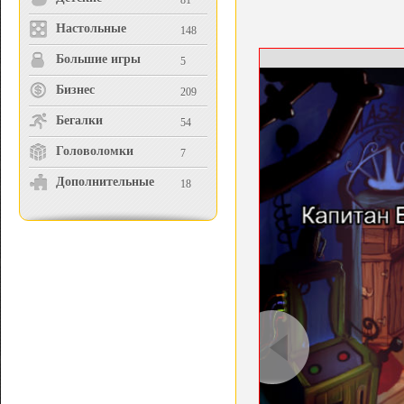
81
Настольные
148
Большие игры
5
Бизнес
209
Бегалки
54
Головоломки
7
Дополнительные
18