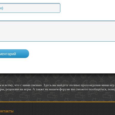
 и всему, что с ними связано. Здесь вы найдете полные прохождения мини и
ы, рецензии на игры. А также на нашем форуме вы сможете пообщаться, поигр
онтакты