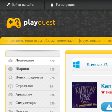
Войти на сайт:
Регистрация
сного: мини игры, обзоры, комментарии, форум, новости и, конечно, пр
Логические
520
Игры для PC
Шарики
158
Поиск предметов
728
Кап
Стрелялки
95
Рей
Аркадные
136
Симуляторы
190
Детские