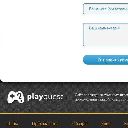
Cайт посвящен казуальным играм
прохождения каждой локации игр
Игры
Прохождения
Обзоры
Блог
К