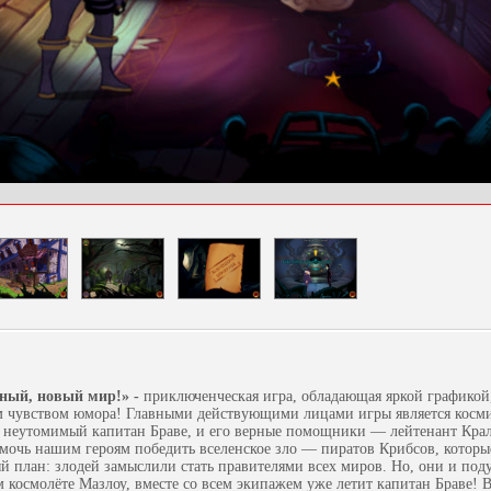
вный, новый мир!» -
приключенческая игра, обладающая яркой графико
 чувством юмора! Главными действующими лицами игры является косми
 неутомимый капитан Браве, и его верные помощники — лейтенант Крал
мочь нашим героям победить вселенское зло — пиратов Крибсов, котор
й план: злодей замыслили стать правителями всех миров. Но, они и поду
м космолёте Мазлоу, вместе со всем экипажем уже летит капитан Браве! 