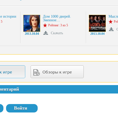
е истории
Дом 1000 дверей.
Мысли
Змеиное…
 5
Рей
Рейтинг: 3 из 5
Скачать
2013.10.04
2013.10.04
к игре
Обзоры к игре
ментарий
Войти