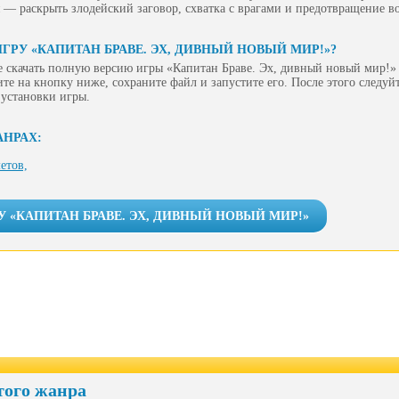
— раскрыть злодейский заговор, схватка с врагами и предотвращение в
ГРУ «КАПИТАН БРАВЕ. ЭХ, ДИВНЫЙ НОВЫЙ МИР!»?
 скачать полную версию игры «Капитан Браве. Эх, дивный новый мир!» 
ите на кнопку ниже, сохраните файл и запустите его. После этого следу
 установки игры.
АНРАХ:
етов,
У «КАПИТАН БРАВЕ. ЭХ, ДИВНЫЙ НОВЫЙ МИР!»
того жанра