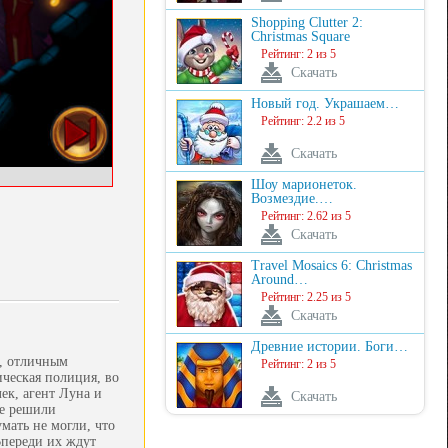
Shopping Clutter 2:
Christmas Square
Рейтинг: 2 из 5
Скачать
Новый год. Украшаем…
Рейтинг: 2.2 из 5
Скачать
Шоу марионеток.
Возмездие.…
Рейтинг: 2.62 из 5
Скачать
Travel Mosaics 6: Christmas
Around…
Рейтинг: 2.25 из 5
Скачать
Древние истории. Боги…
й, отличным
Рейтинг: 2 из 5
ческая полиция, во
ек, агент Луна и
Скачать
ые решили
мать не могли, что
Впереди их ждут