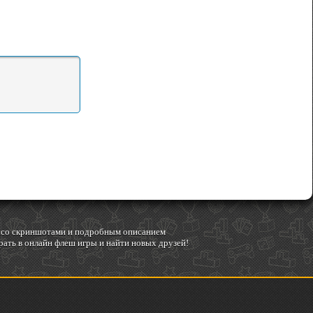
гр со скриншотами и подробным описанием
ать в онлайн флеш игры и найти новых друзей!