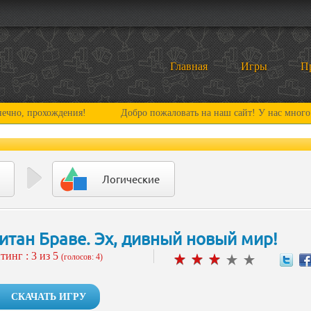
Главная
Игры
П
охождения!
Добро пожаловать на наш сайт! У нас много нового и
Логические
итан Браве. Эх, дивный новый мир!
тинг :
3
из 5
(голосов: 4)
СКАЧАТЬ ИГРУ