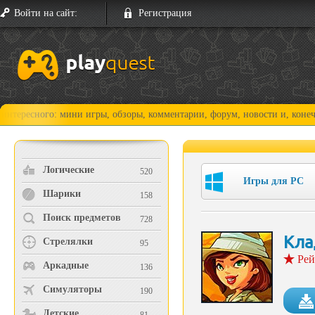
Войти на сайт:
Регистрация
ого: мини игры, обзоры, комментарии, форум, новости и, конечно, прох
Логические
520
Игры для PC
Шарики
158
Поиск предметов
728
Кла
Стрелялки
95
Рей
Аркадные
136
Симуляторы
190
Детские