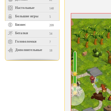
81
Настольные
148
Большие игры
5
Бизнес
209
Бегалки
54
Головоломки
7
Дополнительные
18