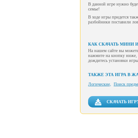
В данной игре нужно буде
семье!
В ходе игры придется такж
разбойники поставили лов
КАК СКАЧАТЬ МИНИ И
На нашем сайте вы можете
нажмите на кнопку ниже, 
дождитесь установки игры
ТАКЖЕ ЭТА ИГРА В Ж
Логические,
Поиск предм
СКАЧАТЬ ИГР