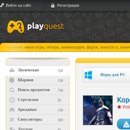
Войти на сайт:
Регистрация
го: мини игры, обзоры, комментарии, форум, новости и, конечно, прохо
Логические
520
Игры для PC
Шарики
158
Поиск предметов
728
Кор
Стрелялки
95
Рей
Аркадные
136
Симуляторы
190
Детские