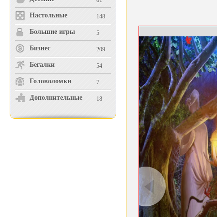
81
Настольные
148
Большие игры
5
Бизнес
209
Бегалки
54
Головоломки
7
Дополнительные
18