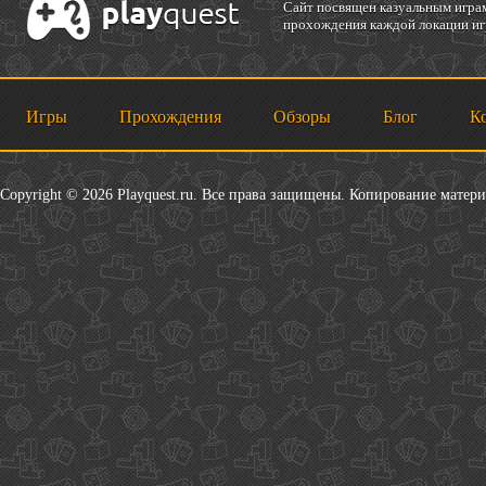
Cайт посвящен казуальным играм
прохождения каждой локации игр
Игры
Прохождения
Обзоры
Блог
К
Copyright © 2026 Playquest.ru. Все права защищены. Копирование матер